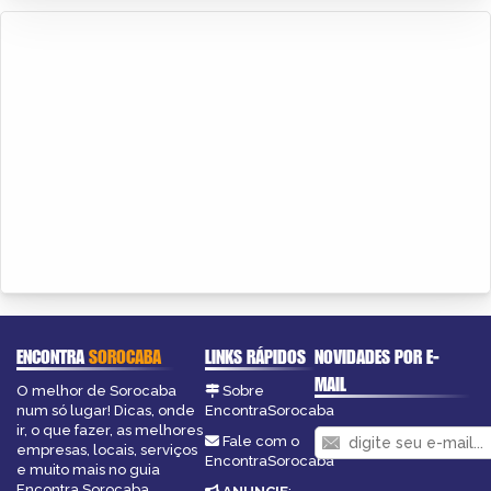
ENCONTRA
SOROCABA
LINKS RÁPIDOS
NOVIDADES POR E-
MAIL
O melhor de Sorocaba
Sobre
num só lugar! Dicas, onde
EncontraSorocaba
ir, o que fazer, as melhores
Fale com o
empresas, locais, serviços
EncontraSorocaba
e muito mais no guia
Encontra Sorocaba.