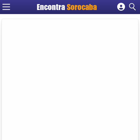
Encontra
Sorocaba
Cadastrar empresa
Fazer login
Criar conta