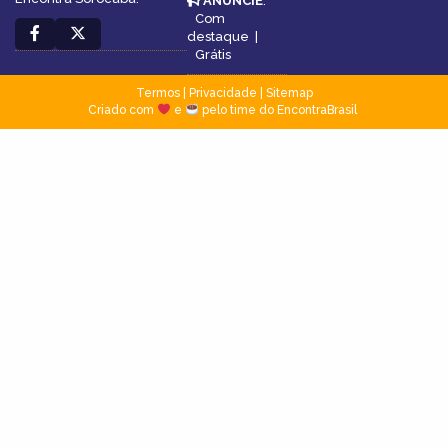
ANUNCIE
:
Com
destaque
|
Grátis
Termos
|
Privacidade
|
Sitemap
Criado com
e
pelo time do EncontraBrasil