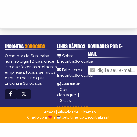
ENCONTRA
SOROCABA
LINKS RÁPIDOS
NOVIDADES POR E-
MAIL
O melhor de Sorocaba
Sobre
num só lugar! Dicas, onde
EncontraSorocaba
ir, o que fazer, as melhores
Fale com o
empresas, locais, serviços
EncontraSorocaba
e muito mais no guia
Encontra Sorocaba.
ANUNCIE
:
Com
destaque
|
Grátis
Termos
|
Privacidade
|
Sitemap
Criado com
e
pelo time do EncontraBrasil