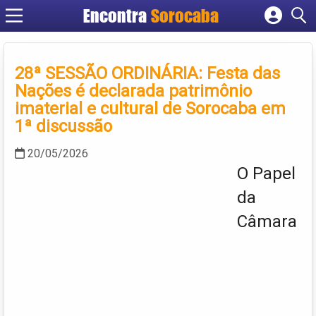
Encontra
Sorocaba
Cadastrar empresa
Fazer login
28ª SESSÃO ORDINÁRIA: Festa das
Criar conta
Nações é declarada patrimônio
imaterial e cultural de Sorocaba em
1ª discussão
20/05/2026
O Papel
da
Câmara