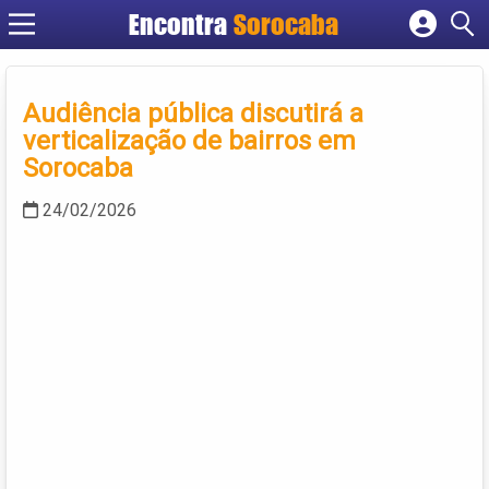
Encontra
Sorocaba
Cadastrar empresa
Fazer login
Audiência pública discutirá a
Criar conta
verticalização de bairros em
Sorocaba
24/02/2026