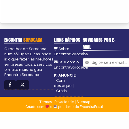
ENCONTRA
SOROCABA
LINKS RÁPIDOS
NOVIDADES POR E-
MAIL
O melhor de Sorocaba
Sobre
num só lugar! Dicas, onde
EncontraSorocaba
ir, o que fazer, as melhores
Fale com o
empresas, locais, serviços
EncontraSorocaba
e muito mais no guia
Encontra Sorocaba.
ANUNCIE
:
Com
destaque
|
Grátis
Termos
|
Privacidade
|
Sitemap
Criado com
e
pelo time do EncontraBrasil