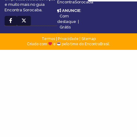
EncontraSorocaba
e muito mais no guia
Encontra Sorocaba.
ANUNCIE
:
Com
destaque
|
Grátis
Termos
|
Privacidade
|
Sitemap
Criado com
e
pelo time do EncontraBrasil