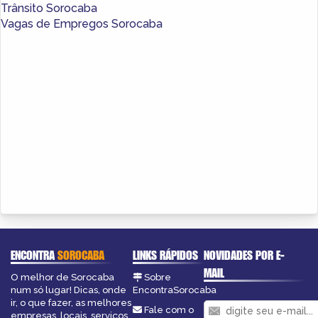
Trânsito Sorocaba
Vagas de Empregos Sorocaba
ENCONTRA
SOROCABA
LINKS RÁPIDOS
NOVIDADES POR E-
MAIL
O melhor de Sorocaba
Sobre
num só lugar! Dicas, onde
EncontraSorocaba
ir, o que fazer, as melhores
Fale com o
empresas, locais, serviços