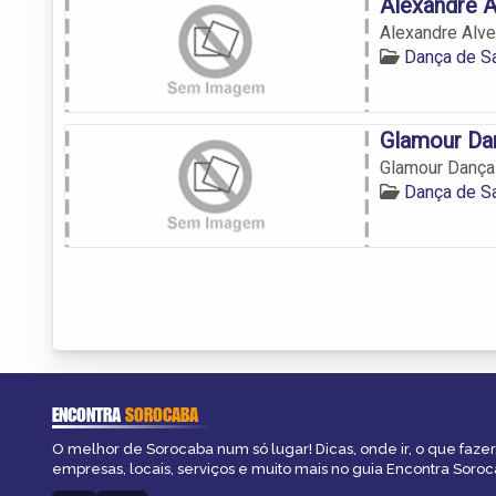
Alexandre A
Alexandre Alv
Dança de S
Glamour Da
Glamour Dança
Dança de S
ENCONTRA
SOROCABA
O melhor de Sorocaba num só lugar! Dicas, onde ir, o que fazer
empresas, locais, serviços e muito mais no guia Encontra Soroc