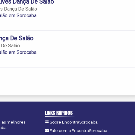
lves Dança De Salão
es Dança De Salão
alão em Sorocaba
nça De Salão
 De Salão
alão em Sorocaba
LINKS RÁPIDOS
, as melhores
Sobre EncontraSorocaba
aba.
Fale com o EncontraSorocaba