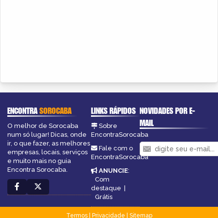
ENCONTRA
SOROCABA
LINKS RÁPIDOS
NOVIDADES POR E-
MAIL
O melhor de Sorocaba
Sobre
num só lugar! Dicas, onde
EncontraSorocaba
ir, o que fazer, as melhores
Fale com o
empresas, locais, serviços
EncontraSorocaba
e muito mais no guia
Encontra Sorocaba.
ANUNCIE
:
Com
destaque
|
Grátis
Termos
|
Privacidade
|
Sitemap