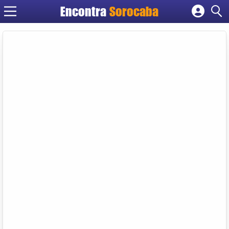
Encontra
Sorocaba
Cadastrar empresa
Fazer login
Criar conta