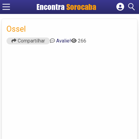
Encontra
Sorocaba
Cadastrar empresa
Fazer login
Ossel
Criar conta
Compartilhar
Avalie!
266