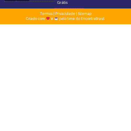
Grátis
Termos
|
Privacidade
|
Sitemap
Criado com
e
pelo time do EncontraBrasil