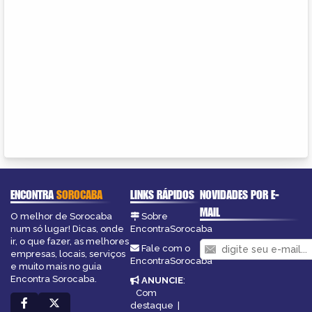
ENCONTRA
SOROCABA
LINKS RÁPIDOS
NOVIDADES POR E-
MAIL
O melhor de Sorocaba
Sobre
num só lugar! Dicas, onde
EncontraSorocaba
ir, o que fazer, as melhores
Fale com o
empresas, locais, serviços
EncontraSorocaba
e muito mais no guia
Encontra Sorocaba.
ANUNCIE
:
Com
destaque
|