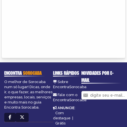
ENCONTRA
SOROCABA
LINKS RÁPIDOS
NOVIDADES POR E-
MAIL
O melhor de Sorocaba
Sobre
num só lugar! Dicas, onde
EncontraSorocaba
ir, o que fazer, as melhores
Fale com o
empresas, locais, serviços
EncontraSorocaba
e muito mais no guia
Encontra Sorocaba.
ANUNCIE
:
Com
destaque
|
Grátis