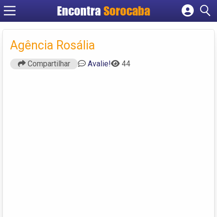
Encontra
Sorocaba
Cadastrar empresa
Fazer login
Agência Rosália
Criar conta
Compartilhar
Avalie!
44