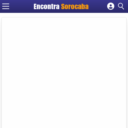
Encontra
Sorocaba
Cadastrar empresa
Fazer login
Criar conta