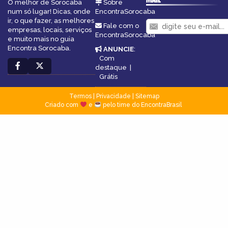
O melhor de Sorocaba
Sobre
num só lugar! Dicas, onde
EncontraSorocaba
ir, o que fazer, as melhores
Fale com o
empresas, locais, serviços
EncontraSorocaba
e muito mais no guia
Encontra Sorocaba.
ANUNCIE
:
Com
destaque
|
Grátis
Termos
|
Privacidade
|
Sitemap
Criado com
e
pelo time do EncontraBrasil