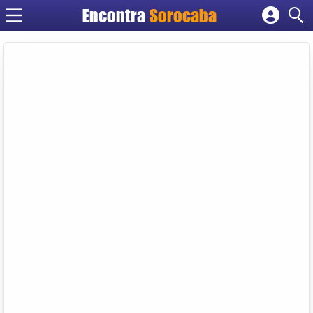
Encontra
Sorocaba
Cadastrar empresa
Fazer login
Criar conta