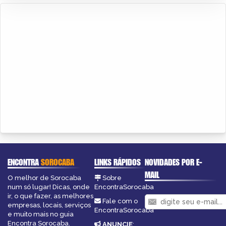
ENCONTRA
SOROCABA
LINKS RÁPIDOS
NOVIDADES POR E-
MAIL
O melhor de Sorocaba
Sobre
num só lugar! Dicas, onde
EncontraSorocaba
ir, o que fazer, as melhores
Fale com o
empresas, locais, serviços
EncontraSorocaba
e muito mais no guia
Encontra Sorocaba.
ANUNCIE
: