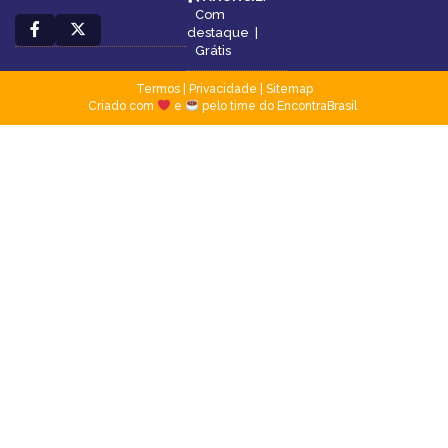
Com
destaque
|
Grátis
Termos
|
Privacidade
|
Sitemap
Criado com
e
pelo time do EncontraBrasil