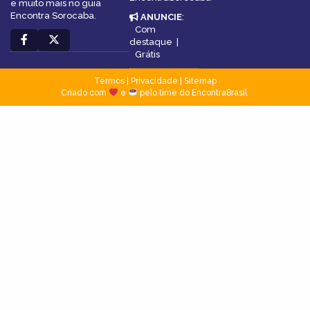
e muito mais no guia
Encontra Sorocaba.
ANUNCIE
:
Com
destaque
|
Grátis
Termos
|
Privacidade
|
Sitemap
Criado com
e
pelo time do EncontraBrasil