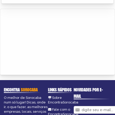
ENCONTRA
SOROCABA
LINKS RÁPIDOS
NOVIDADES POR E-
MAIL
O melhor de Sorocaba
Sobre
num só lugar! Dicas, onde
EncontraSorocaba
ir, o que fazer, as melhores
Fale com o
empresas, locais, serviços
EncontraSorocaba