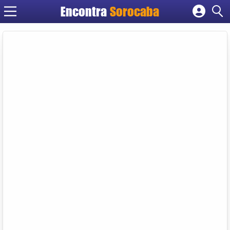
Encontra
Sorocaba
Cadastrar empresa
Fazer login
Criar conta