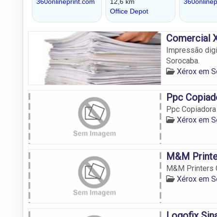
Comercial 
Impressão digi
Sorocaba.
Xérox em S
Ppc Copiad
Ppc Copiadora
Xérox em S
M&M Printe
M&M Printers 
Xérox em S
Logofix Sin