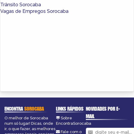
Trânsito Sorocaba
Vagas de Empregos Sorocaba
ENCONTRA
SOROCABA
LINKS RÁPIDOS
NOVIDADES POR E-
MAIL
O melhor de Sorocaba
Sobre
num só lugar! Dicas, onde
EncontraSorocaba
ir, o que fazer, as melhores
Fale com o