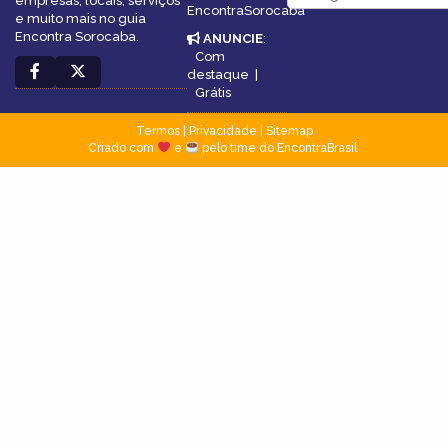
empresas, locais, serviços
EncontraSorocaba
e muito mais no guia
Encontra Sorocaba.
ANUNCIE
:
Com
destaque
|
Grátis
Termos
|
Privacidade
|
Sitemap
Criado com
e
pelo time do EncontraBrasil