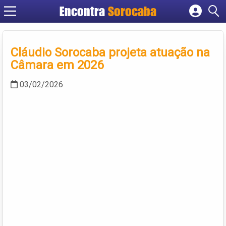
Encontra
Sorocaba
Cadastrar empresa
Fazer login
Cláudio Sorocaba projeta atuação na
Criar conta
Câmara em 2026
03/02/2026