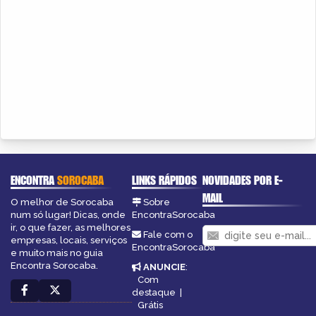
ENCONTRA
SOROCABA
LINKS RÁPIDOS
NOVIDADES POR E-
MAIL
O melhor de Sorocaba
Sobre
num só lugar! Dicas, onde
EncontraSorocaba
ir, o que fazer, as melhores
Fale com o
empresas, locais, serviços
EncontraSorocaba
e muito mais no guia
Encontra Sorocaba.
ANUNCIE
:
Com
destaque
|
Grátis