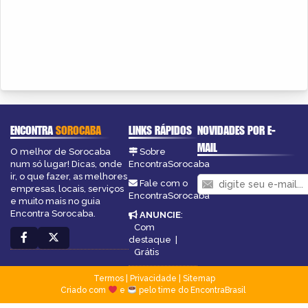
ENCONTRA
SOROCABA
LINKS RÁPIDOS
NOVIDADES POR E-
MAIL
O melhor de Sorocaba
Sobre
num só lugar! Dicas, onde
EncontraSorocaba
ir, o que fazer, as melhores
Fale com o
empresas, locais, serviços
EncontraSorocaba
e muito mais no guia
Encontra Sorocaba.
ANUNCIE
:
Com
destaque
|
Grátis
Termos
|
Privacidade
|
Sitemap
Criado com
e
pelo time do EncontraBrasil