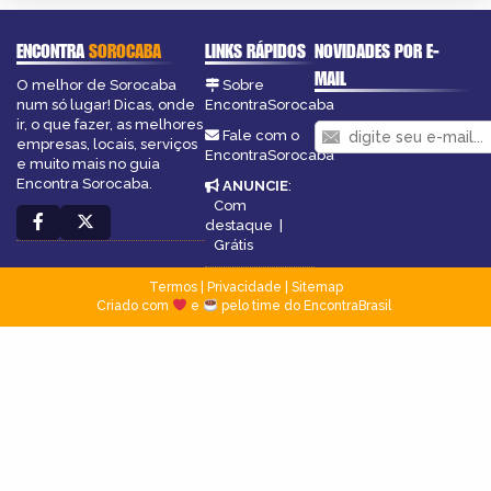
ENCONTRA
SOROCABA
LINKS RÁPIDOS
NOVIDADES POR E-
MAIL
O melhor de Sorocaba
Sobre
num só lugar! Dicas, onde
EncontraSorocaba
ir, o que fazer, as melhores
Fale com o
empresas, locais, serviços
EncontraSorocaba
e muito mais no guia
Encontra Sorocaba.
ANUNCIE
:
Com
destaque
|
Grátis
Termos
|
Privacidade
|
Sitemap
Criado com
e
pelo time do EncontraBrasil