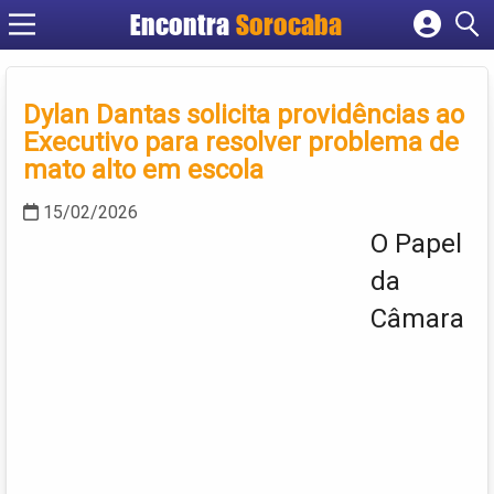
Encontra
Sorocaba
Cadastrar empresa
Fazer login
Dylan Dantas solicita providências ao
Criar conta
Executivo para resolver problema de
mato alto em escola
15/02/2026
O Papel
da
Câmara