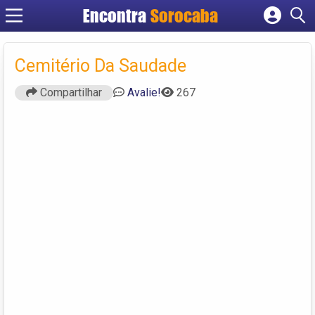
Encontra
Sorocaba
Cadastrar empresa
Fazer login
Cemitério Da Saudade
Criar conta
Compartilhar
Avalie!
267