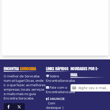
ENCONTRA
SOROCABA
LINKS RÁPIDOS
NOVIDADES POR E-
MAIL
O melhor de Sorocaba
Sobre
num só lugar! Dicas, onde
EncontraSorocaba
ir, o que fazer, as melhores
Fale com o
empresas, locais, serviços
EncontraSorocaba
e muito mais no guia
Encontra Sorocaba.
ANUNCIE
:
Com
destaque
|