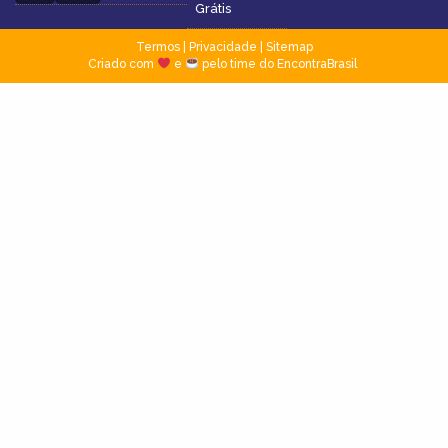
Grátis
Termos
|
Privacidade
|
Sitemap
Criado com
e
pelo time do EncontraBrasil