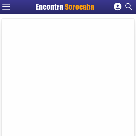
Encontra
Sorocaba
Cadastrar empresa
Fazer login
Criar conta