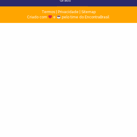
Grátis
Termos
|
Privacidade
|
Sitemap
Criado com
e
pelo time do EncontraBrasil