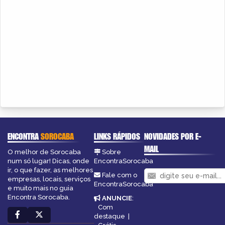
ENCONTRA
SOROCABA
LINKS RÁPIDOS
NOVIDADES POR E-
MAIL
O melhor de Sorocaba
Sobre
num só lugar! Dicas, onde
EncontraSorocaba
ir, o que fazer, as melhores
Fale com o
empresas, locais, serviços
EncontraSorocaba
e muito mais no guia
Encontra Sorocaba.
ANUNCIE
:
Com
destaque
|