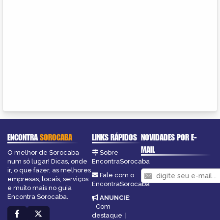
ENCONTRA
SOROCABA
LINKS RÁPIDOS
NOVIDADES POR E-
MAIL
O melhor de Sorocaba
Sobre
num só lugar! Dicas, onde
EncontraSorocaba
ir, o que fazer, as melhores
Fale com o
empresas, locais, serviços
EncontraSorocaba
e muito mais no guia
Encontra Sorocaba.
ANUNCIE
:
Com
destaque
|