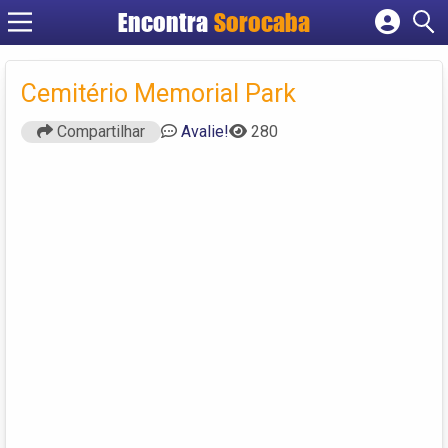
Encontra
Sorocaba
Cadastrar empresa
Fazer login
Cemitério Memorial Park
Criar conta
Compartilhar
Avalie!
280