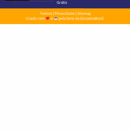
Grátis
Termos
|
Privacidade
|
Sitemap
Criado com
e
pelo time do EncontraBrasil