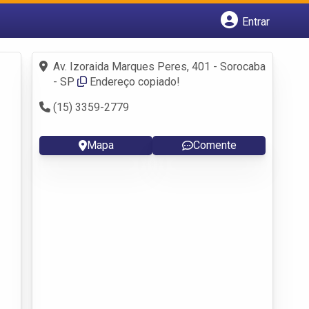
Entrar
Cadastrar empresa
Fazer login
Av. Izoraida Marques Peres, 401 - Sorocaba
Criar conta
- SP
Endereço copiado!
(15) 3359-2779
Mapa
Comente