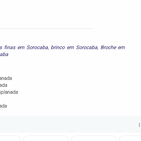
ias finas em Sorocaba
,
brinco em Sorocaba
,
Broche em
caba
anada
nada
splanada
ada