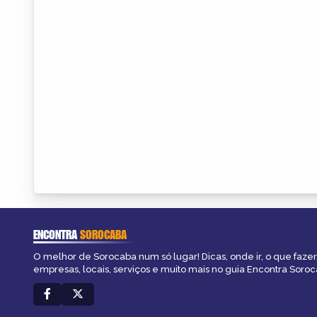
ENCONTRA
SOROCABA
O melhor de Sorocaba num só lugar! Dicas, onde ir, o que fazer
empresas, locais, serviços e muito mais no guia Encontra Soroc