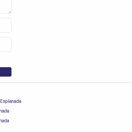
 Esplanada
anada
anada