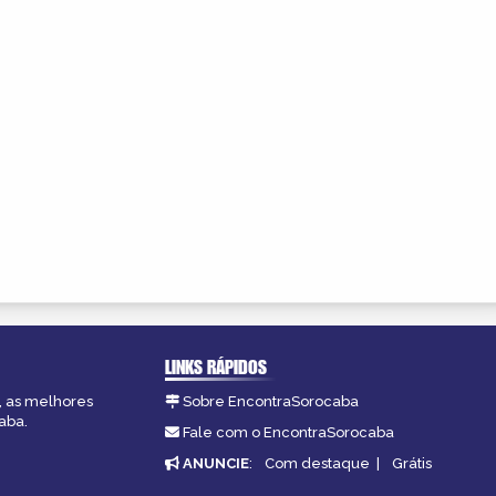
LINKS RÁPIDOS
, as melhores
Sobre EncontraSorocaba
aba.
Fale com o EncontraSorocaba
ANUNCIE
:
Com destaque
|
Grátis