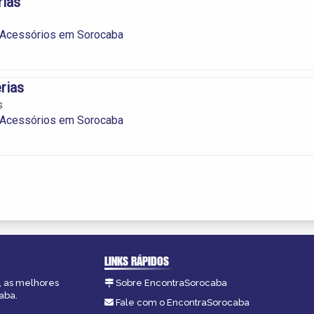
rias
e Acessórios em Sorocaba
erias
s
e Acessórios em Sorocaba
LINKS RÁPIDOS
, as melhores
Sobre EncontraSorocaba
aba.
Fale com o EncontraSorocaba