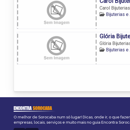
Carol Bijute
Carol Bijuterias
Bijuterias 
Glória Bijut
Glória Bijuteria
Bijuterias 
ENCONTRA
SOROCABA
O melhor de Sorocaba num só lugar! Dicas, onde ir, o que fazer
empresas, locais, serviços e muito mais no guia Encontra Soroc