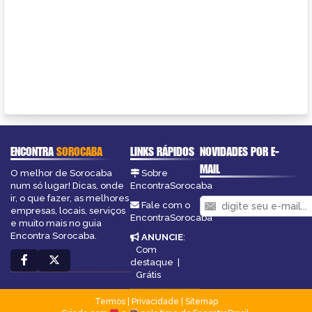
ENCONTRA
SOROCABA
LINKS RÁPIDOS
NOVIDADES POR E-
MAIL
O melhor de Sorocaba
Sobre
num só lugar! Dicas, onde
EncontraSorocaba
ir, o que fazer, as melhores
Fale com o
empresas, locais, serviços
EncontraSorocaba
e muito mais no guia
Encontra Sorocaba.
ANUNCIE
:
Com
destaque
|
Grátis
Termos
|
Privacidade
|
Sitemap