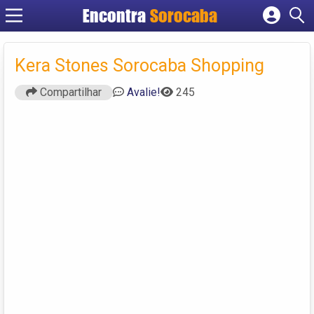
Encontra
Sorocaba
Cadastrar empresa
Fazer login
Kera Stones Sorocaba Shopping
Criar conta
Compartilhar
Avalie!
245