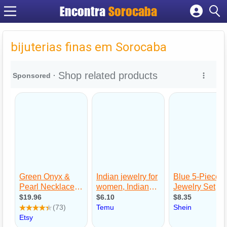
Encontra
Sorocaba
Cadastrar empresa
Fazer login
bijuterias finas em Sorocaba
Criar conta