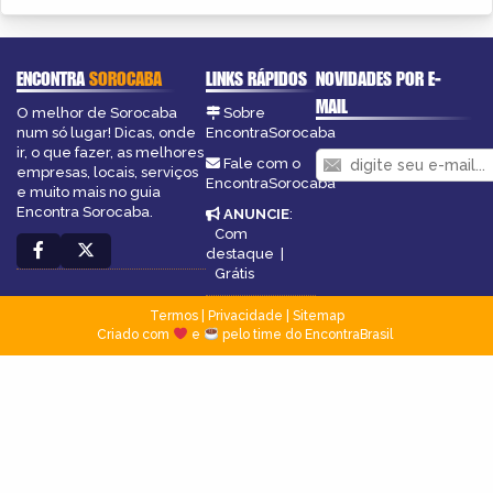
ENCONTRA
SOROCABA
LINKS RÁPIDOS
NOVIDADES POR E-
MAIL
O melhor de Sorocaba
Sobre
num só lugar! Dicas, onde
EncontraSorocaba
ir, o que fazer, as melhores
Fale com o
empresas, locais, serviços
EncontraSorocaba
e muito mais no guia
Encontra Sorocaba.
ANUNCIE
:
Com
destaque
|
Grátis
Termos
|
Privacidade
|
Sitemap
Criado com
e
pelo time do EncontraBrasil