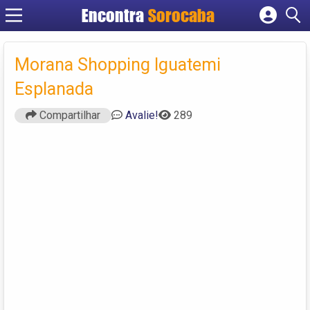
Encontra
Sorocaba
Cadastrar empresa
Fazer login
Morana Shopping Iguatemi
Criar conta
Esplanada
Compartilhar
Avalie!
289