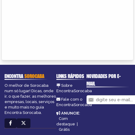
ENCONTRA
SOROCABA
LINKS RÁPIDOS
NOVIDADES POR E-
MAIL
O melhor de Sorocaba
Sobre
num só lugar! Dicas, onde
EncontraSorocaba
ir, o que fazer, as melhores
Fale com o
empresas, locais, serviços
EncontraSorocaba
e muito mais no guia
Encontra Sorocaba.
ANUNCIE
:
Com
destaque
|
Grátis