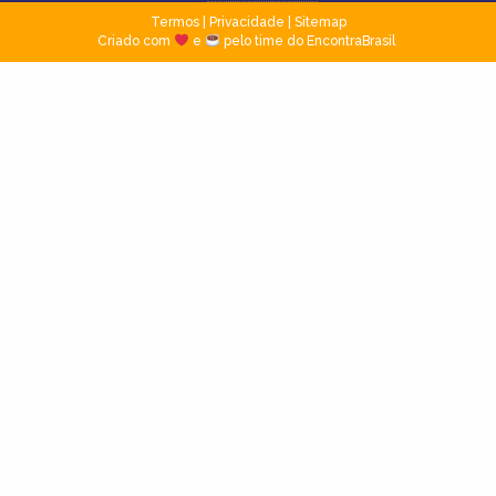
Termos
|
Privacidade
|
Sitemap
Criado com
e
pelo time do EncontraBrasil