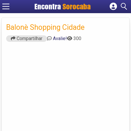
Encontra
Sorocaba
Cadastrar empresa
Fazer login
Balonè Shopping Cidade
Criar conta
Compartilhar
Avalie!
300