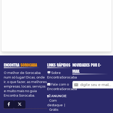
ENCONTRA
SOROCABA
LINKS RÁPIDOS
NOVIDADES POR E-
MAIL
O melhor de Sorocaba
Sobre
num só lugar! Dicas, onde
EncontraSorocaba
ir, o que fazer, as melhores
Fale com o
empresas, locais, serviços
EncontraSorocaba
e muito mais no guia
Encontra Sorocaba.
ANUNCIE
:
Com
destaque
|
Grátis