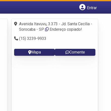
Entrar
Cadastrar empresa
Fazer login
Avenida Itavuvu, 3.373 - Jd. Santa Cecília -
Criar conta
Sorocaba - SP
Endereço copiado!
(15) 3239-9933
Mapa
Comente