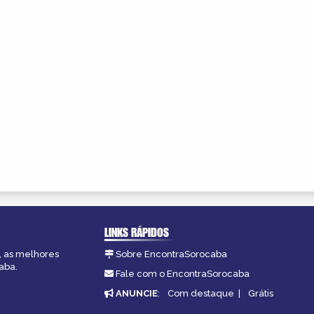
LINKS RÁPIDOS
, as melhores
Sobre EncontraSorocaba
aba.
Fale com o EncontraSorocaba
ANUNCIE
:
Com destaque
|
Grátis