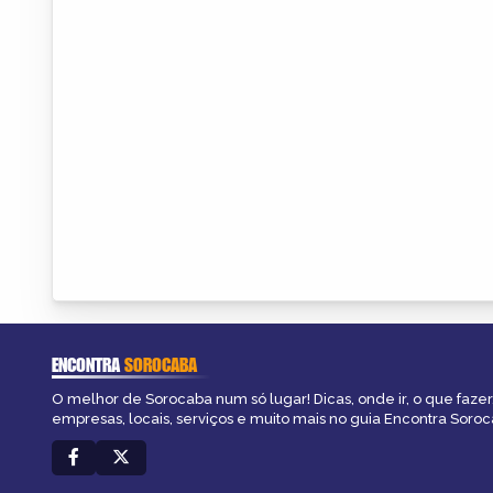
ENCONTRA
SOROCABA
O melhor de Sorocaba num só lugar! Dicas, onde ir, o que fazer
empresas, locais, serviços e muito mais no guia Encontra Soroc