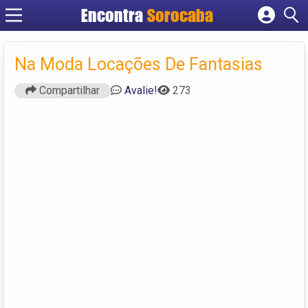
Encontra
Sorocaba
Cadastrar empresa
Fazer login
Na Moda Locações De Fantasias
Criar conta
Compartilhar
Avalie!
273