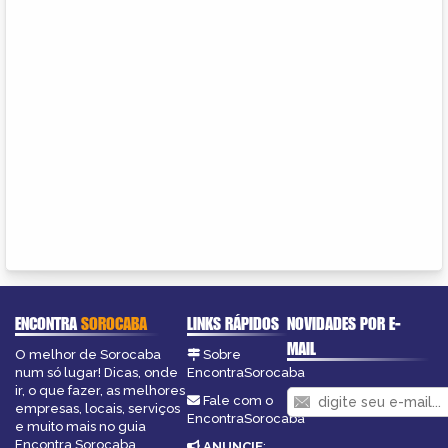
ENCONTRA
SOROCABA
LINKS RÁPIDOS
NOVIDADES POR E-
MAIL
O melhor de Sorocaba
Sobre
num só lugar! Dicas, onde
EncontraSorocaba
ir, o que fazer, as melhores
Fale com o
empresas, locais, serviços
EncontraSorocaba
e muito mais no guia
Encontra Sorocaba.
ANUNCIE
: