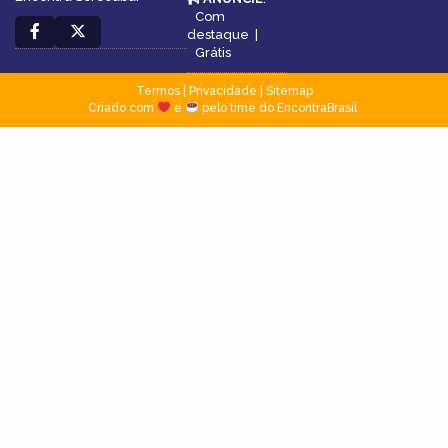
Com
destaque
|
Grátis
Termos
|
Privacidade
|
Sitemap
Criado com
e
pelo time do EncontraBrasil