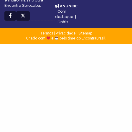
e muito mais no guia
Encontra Sorocaba.
ANUNCIE
:
Com
destaque
|
Grátis
Termos
|
Privacidade
|
Sitemap
Criado com
e
pelo time do EncontraBrasil