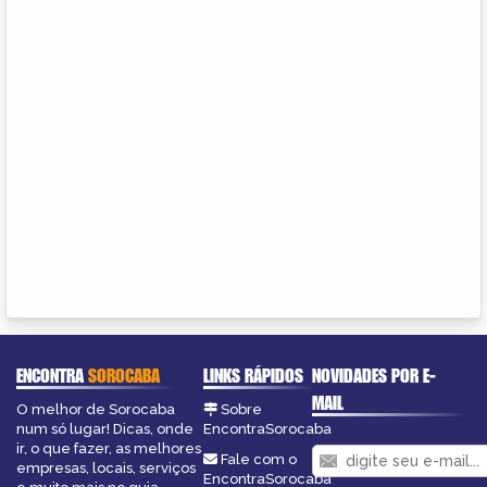
ENCONTRA
SOROCABA
LINKS RÁPIDOS
NOVIDADES POR E-
MAIL
O melhor de Sorocaba
Sobre
num só lugar! Dicas, onde
EncontraSorocaba
ir, o que fazer, as melhores
Fale com o
empresas, locais, serviços
EncontraSorocaba