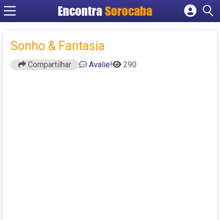
Encontra
Sorocaba
Cadastrar empresa
Fazer login
Sonho & Fantasia
Criar conta
Compartilhar
Avalie!
290