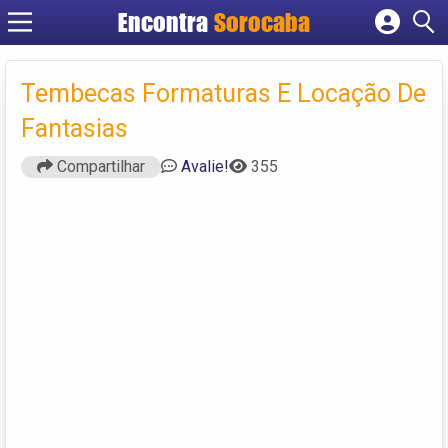
Encontra
Sorocaba
Cadastrar empresa
Fazer login
Tembecas Formaturas E Locação De
Criar conta
Fantasias
Compartilhar
Avalie!
355