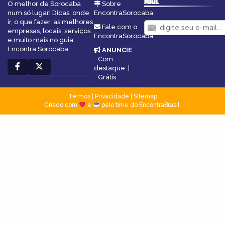
MAIL
O melhor de Sorocaba
Sobre
num só lugar! Dicas, onde
EncontraSorocaba
ir, o que fazer, as melhores
Fale com o
empresas, locais, serviços
EncontraSorocaba
e muito mais no guia
Encontra Sorocaba.
ANUNCIE
:
Com
destaque
|
Grátis
Termos
|
Privacidade
|
Sitemap
Criado com
e
pelo time do EncontraBrasil