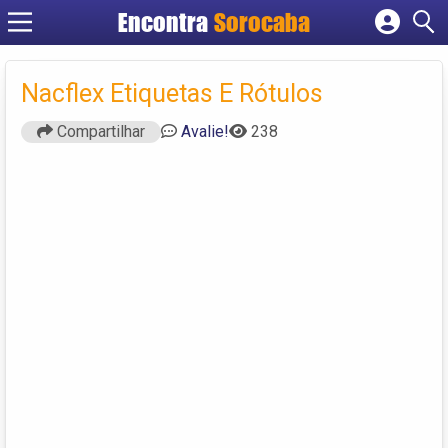
Encontra
Sorocaba
Cadastrar empresa
Fazer login
Nacflex Etiquetas E Rótulos
Criar conta
Compartilhar
Avalie!
238