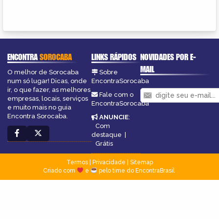
ENCONTRA
SOROCABA
LINKS RÁPIDOS
NOVIDADES POR E-
MAIL
O melhor de Sorocaba
Sobre
num só lugar! Dicas, onde
EncontraSorocaba
ir, o que fazer, as melhores
Fale com o
empresas, locais, serviços
EncontraSorocaba
e muito mais no guia
Encontra Sorocaba.
ANUNCIE
:
Com
destaque
|
Grátis
Termos
|
Privacidade
|
Sitemap
Criado com
e
pelo time do EncontraBrasil