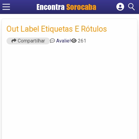
Encontra
Sorocaba
Cadastrar empresa
Fazer login
Out Label Etiquetas E Rótulos
Criar conta
Compartilhar
Avalie!
261