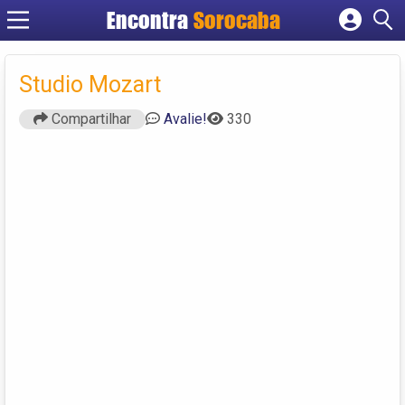
Encontra
Sorocaba
Cadastrar empresa
Fazer login
Studio Mozart
Criar conta
Compartilhar
Avalie!
330