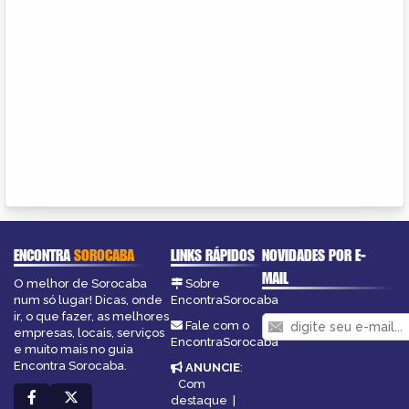
ENCONTRA
SOROCABA
LINKS RÁPIDOS
NOVIDADES POR E-
MAIL
O melhor de Sorocaba
Sobre
num só lugar! Dicas, onde
EncontraSorocaba
ir, o que fazer, as melhores
Fale com o
empresas, locais, serviços
EncontraSorocaba
e muito mais no guia
Encontra Sorocaba.
ANUNCIE
:
Com
destaque
|