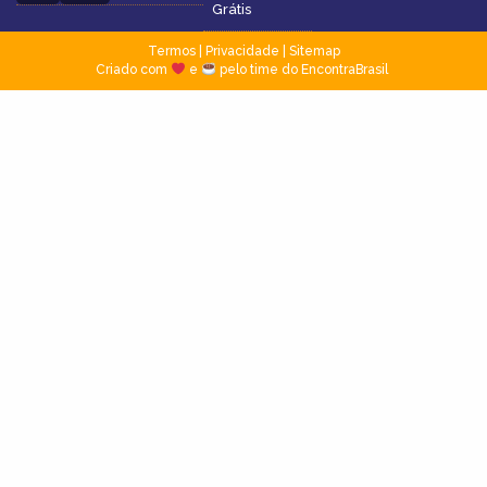
Grátis
Termos
|
Privacidade
|
Sitemap
Criado com
e
pelo time do EncontraBrasil