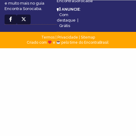
EncontraSorocaba
e muito mais no guia
Encontra Sorocaba.
ANUNCIE
:
Com
destaque
|
Grátis
Termos
|
Privacidade
|
Sitemap
Criado com
e
pelo time do EncontraBrasil