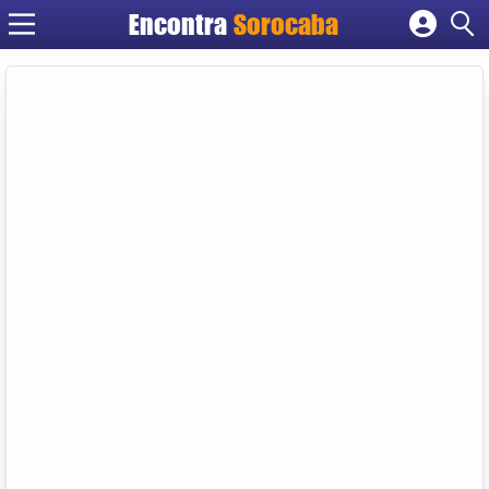
Encontra
Sorocaba
Cadastrar empresa
Fazer login
Criar conta