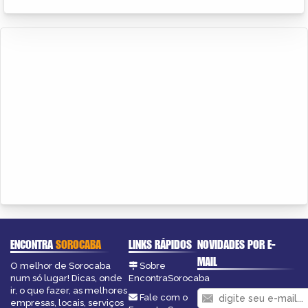
ENCONTRA
SOROCABA
LINKS RÁPIDOS
NOVIDADES POR E-
MAIL
O melhor de Sorocaba
Sobre
num só lugar! Dicas, onde
EncontraSorocaba
ir, o que fazer, as melhores
Fale com o
empresas, locais, serviços