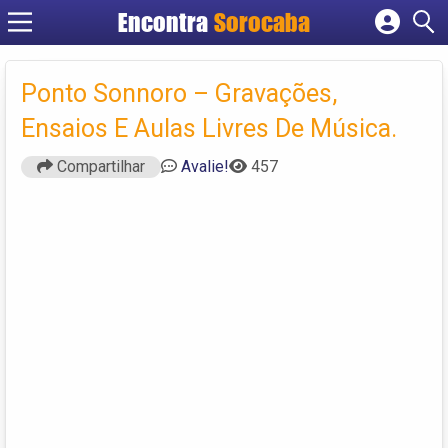
Encontra
Sorocaba
Cadastrar empresa
Fazer login
Ponto Sonnoro – Gravações,
Criar conta
Ensaios E Aulas Livres De Música.
Compartilhar
Avalie!
457