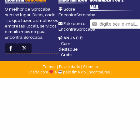
MAIL
O melhor de Sorocaba
Sobre
num só lugar! Dicas, onde
EncontraSorocaba
ir, o que fazer, as melhores
Fale com o
empresas, locais, serviços
EncontraSorocaba
e muito mais no guia
Encontra Sorocaba.
ANUNCIE
:
Com
destaque
|
Grátis
Termos
|
Privacidade
|
Sitemap
Criado com
e
pelo time do EncontraBrasil