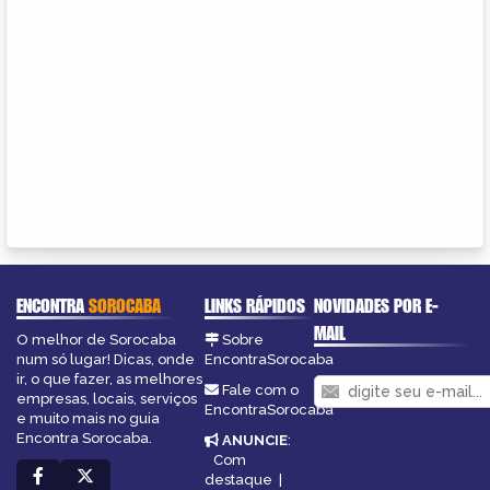
ENCONTRA
SOROCABA
LINKS RÁPIDOS
NOVIDADES POR E-
MAIL
O melhor de Sorocaba
Sobre
num só lugar! Dicas, onde
EncontraSorocaba
ir, o que fazer, as melhores
Fale com o
empresas, locais, serviços
EncontraSorocaba
e muito mais no guia
Encontra Sorocaba.
ANUNCIE
:
Com
destaque
|