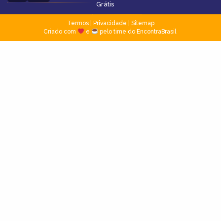
Grátis
Termos
|
Privacidade
|
Sitemap
Criado com
e
pelo time do EncontraBrasil