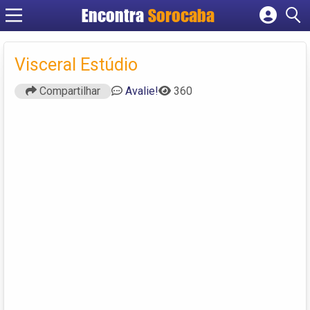
Encontra
Sorocaba
Cadastrar empresa
Fazer login
Visceral Estúdio
Criar conta
Compartilhar
Avalie!
360