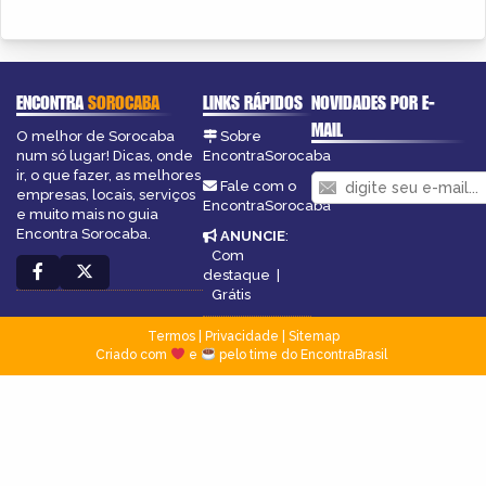
ENCONTRA
SOROCABA
LINKS RÁPIDOS
NOVIDADES POR E-
MAIL
O melhor de Sorocaba
Sobre
num só lugar! Dicas, onde
EncontraSorocaba
ir, o que fazer, as melhores
Fale com o
empresas, locais, serviços
EncontraSorocaba
e muito mais no guia
Encontra Sorocaba.
ANUNCIE
:
Com
destaque
|
Grátis
Termos
|
Privacidade
|
Sitemap
Criado com
e
pelo time do EncontraBrasil