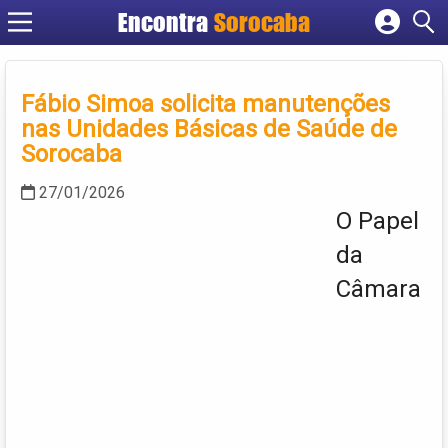
Encontra
Sorocaba
Cadastrar empresa
Fazer login
Fábio Simoa solicita manutenções
Criar conta
nas Unidades Básicas de Saúde de
Sorocaba
27/01/2026
O Papel
da
Câmara