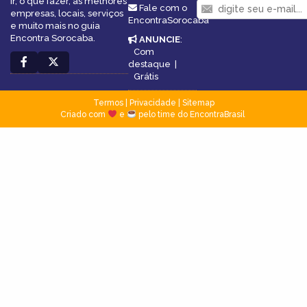
ir, o que fazer, as melhores
Fale com o
empresas, locais, serviços
EncontraSorocaba
e muito mais no guia
Encontra Sorocaba.
ANUNCIE
:
Com
destaque
|
Grátis
Termos
|
Privacidade
|
Sitemap
Criado com
e
pelo time do EncontraBrasil