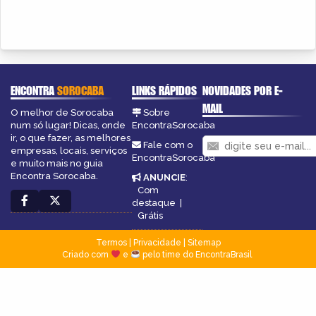
ENCONTRA
SOROCABA
LINKS RÁPIDOS
NOVIDADES POR E-
MAIL
O melhor de Sorocaba
Sobre
num só lugar! Dicas, onde
EncontraSorocaba
ir, o que fazer, as melhores
Fale com o
empresas, locais, serviços
EncontraSorocaba
e muito mais no guia
Encontra Sorocaba.
ANUNCIE
:
Com
destaque
|
Grátis
Termos
|
Privacidade
|
Sitemap
Criado com
e
pelo time do EncontraBrasil