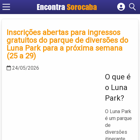
Encontra
Sorocaba
Cadastrar empresa
Fazer login
Inscrições abertas para ingressos
Criar conta
gratuitos do parque de diversões do
Luna Park para a próxima semana
(25 a 29)
24/05/2026
O que é
o Luna
Park?
O Luna Park
é um parque
de
diversões
itinerante