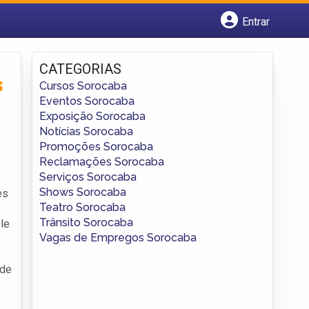
Entrar
Cadastrar empresa
Fazer login
CATEGORIAS
Criar conta
s
Cursos Sorocaba
Eventos Sorocaba
Exposição Sorocaba
Notícias Sorocaba
Promoções Sorocaba
Reclamações Sorocaba
Serviços Sorocaba
Shows Sorocaba
es
Teatro Sorocaba
Trânsito Sorocaba
le
Vagas de Empregos Sorocaba
ade