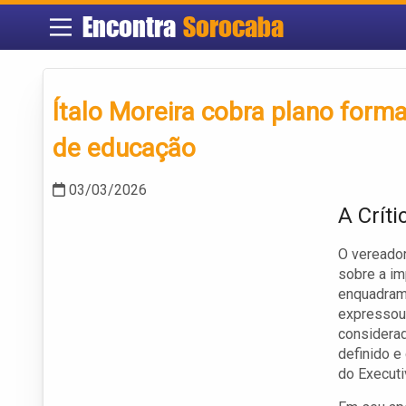
Encontra
Sorocaba
Ítalo Moreira cobra plano form
de educação
03/03/2026
A Críti
O vereador
sobre a im
enquadrame
expressou 
considerad
definido e
do Executi