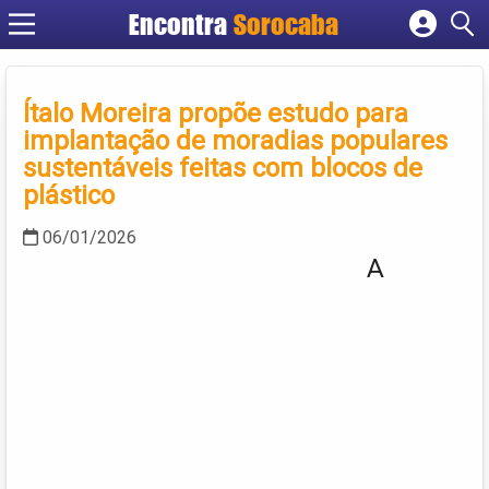
Encontra
Sorocaba
Cadastrar empresa
Fazer login
Ítalo Moreira propõe estudo para
Criar conta
implantação de moradias populares
sustentáveis feitas com blocos de
plástico
06/01/2026
A