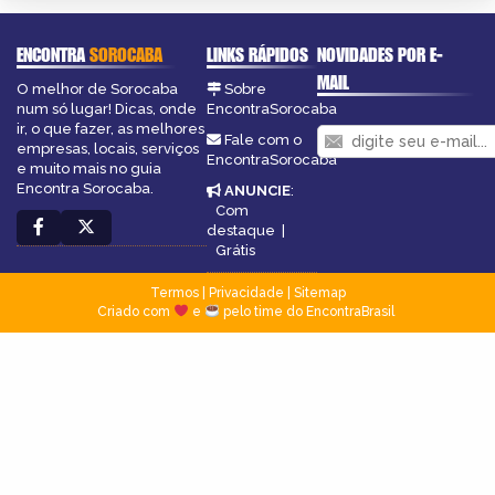
ENCONTRA
SOROCABA
LINKS RÁPIDOS
NOVIDADES POR E-
MAIL
O melhor de Sorocaba
Sobre
num só lugar! Dicas, onde
EncontraSorocaba
ir, o que fazer, as melhores
Fale com o
empresas, locais, serviços
EncontraSorocaba
e muito mais no guia
Encontra Sorocaba.
ANUNCIE
:
Com
destaque
|
Grátis
Termos
|
Privacidade
|
Sitemap
Criado com
e
pelo time do EncontraBrasil