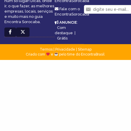
num só lugar! Dicas, onde
EncontraSorocaba
ir, o que fazer, as melhores
Fale com o
empresas, locais, serviços
EncontraSorocaba
e muito mais no guia
Encontra Sorocaba.
ANUNCIE
:
Com
destaque
|
Grátis
Termos
|
Privacidade
|
Sitemap
Criado com
e
pelo time do EncontraBrasil