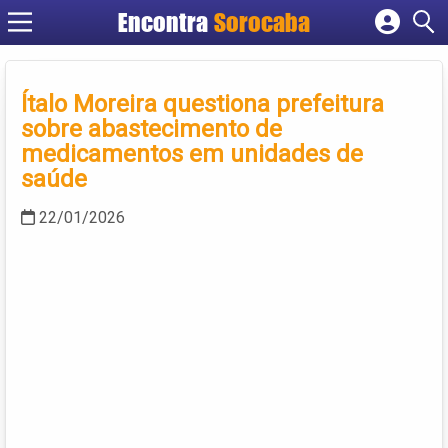
Encontra
Sorocaba
Cadastrar empresa
Fazer login
Ítalo Moreira questiona prefeitura
Criar conta
sobre abastecimento de
medicamentos em unidades de
saúde
22/01/2026