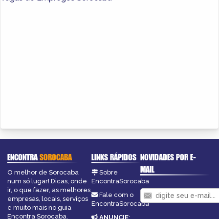
ENCONTRA
SOROCABA
LINKS RÁPIDOS
NOVIDADES POR E-
MAIL
O melhor de Sorocaba
Sobre
num só lugar! Dicas, onde
EncontraSorocaba
ir, o que fazer, as melhores
Fale com o
empresas, locais, serviços
EncontraSorocaba
e muito mais no guia
Encontra Sorocaba.
ANUNCIE
: