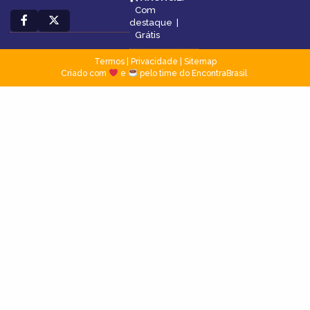
Com
destaque
|
Grátis
Termos
|
Privacidade
|
Sitemap
Criado com
e
pelo time do EncontraBrasil