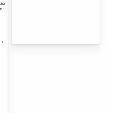
ção
ões
s,