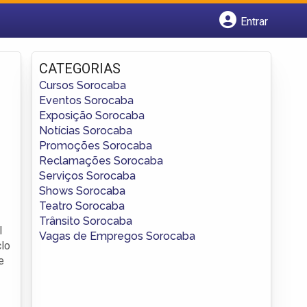
Entrar
Cadastrar empresa
Fazer login
CATEGORIAS
Criar conta
Cursos Sorocaba
Eventos Sorocaba
Exposição Sorocaba
Notícias Sorocaba
Promoções Sorocaba
Reclamações Sorocaba
Serviços Sorocaba
Shows Sorocaba
Teatro Sorocaba
Trânsito Sorocaba
l
Vagas de Empregos Sorocaba
clo
e