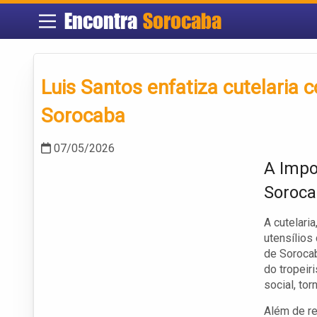
Encontra
Sorocaba
Luis Santos enfatiza cutelaria
Sorocaba
07/05/2026
A Impo
Soroc
A cutelari
utensílios
de Sorocab
do tropeir
social, to
Além de re