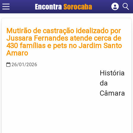
Encontra
Sorocaba
Cadastrar empresa
Fazer login
Mutirão de castração idealizado por
Criar conta
Jussara Fernandes atende cerca de
430 famílias e pets no Jardim Santo
Amaro
26/01/2026
História
da
Câmara