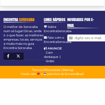
ENCONTRA
SOROCABA
LINKS RÁPIDOS
NOVIDADES POR E-
MAIL
O melhor de Sorocaba
Sobre
num só lugar! Dicas, onde
EncontraSorocaba
ir, o que fazer, as melhores
Fale com o
empresas, locais, serviços
EncontraSorocaba
e muito mais no guia
Encontra Sorocaba.
ANUNCIE
:
Com
destaque
|
Grátis
Termos
|
Privacidade
|
Sitemap
Criado com
e
pelo time do EncontraBrasil