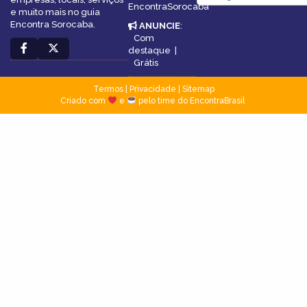
EncontraSorocaba
e muito mais no guia
Encontra Sorocaba.
ANUNCIE
:
Com
destaque
|
Grátis
Termos
|
Privacidade
|
Sitemap
Criado com
e
pelo time do EncontraBrasil