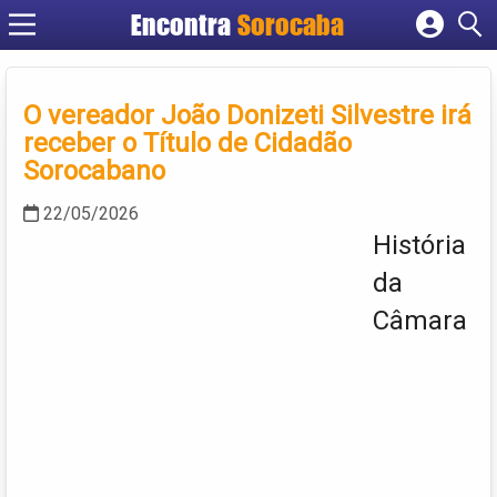
Encontra
Sorocaba
Cadastrar empresa
Fazer login
O vereador João Donizeti Silvestre irá
Criar conta
receber o Título de Cidadão
Sorocabano
22/05/2026
História
da
Câmara