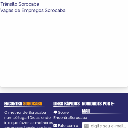
Trânsito Sorocaba
Vagas de Empregos Sorocaba
ENCONTRA
SOROCABA
LINKS RÁPIDOS
NOVIDADES POR E-
MAIL
O melhor de Sorocaba
Sobre
num só lugar! Dicas, onde
EncontraSorocaba
ir, o que fazer, as melhores
Fale com o
empresas, locais, serviços