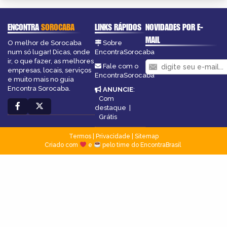
ENCONTRA
SOROCABA
LINKS RÁPIDOS
NOVIDADES POR E-
MAIL
O melhor de Sorocaba
Sobre
num só lugar! Dicas, onde
EncontraSorocaba
ir, o que fazer, as melhores
Fale com o
empresas, locais, serviços
EncontraSorocaba
e muito mais no guia
Encontra Sorocaba.
ANUNCIE
:
Com
destaque
|
Grátis
Termos
|
Privacidade
|
Sitemap
Criado com
e
pelo time do EncontraBrasil