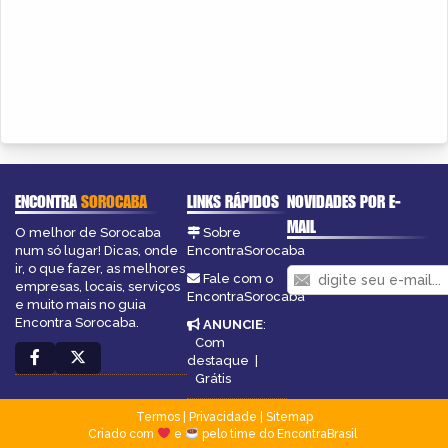
ENCONTRA
SOROCABA
LINKS RÁPIDOS
NOVIDADES POR E-
MAIL
O melhor de Sorocaba
Sobre
num só lugar! Dicas, onde
EncontraSorocaba
ir, o que fazer, as melhores
Fale com o
empresas, locais, serviços
EncontraSorocaba
e muito mais no guia
Encontra Sorocaba.
ANUNCIE
:
Com
destaque
|
Grátis
Termos
|
Privacidade
|
Sitemap
Criado com
e
pelo time do EncontraBrasil