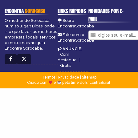
ENCONTRA
SOROCABA
LINKS RÁPIDOS
NOVIDADES POR E-
MAIL
O melhor de Sorocaba
Sobre
num só lugar! Dicas, onde
EncontraSorocaba
ir, o que fazer, as melhores
Fale com o
empresas, locais, serviços
EncontraSorocaba
e muito mais no guia
Encontra Sorocaba.
ANUNCIE
:
Com
destaque
|
Grátis
Termos
|
Privacidade
|
Sitemap
Criado com
e
pelo time do EncontraBrasil