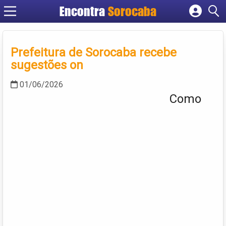
Encontra
Sorocaba
Cadastrar empresa
Fazer login
Prefeitura de Sorocaba recebe
Criar conta
sugestões on
01/06/2026
Como