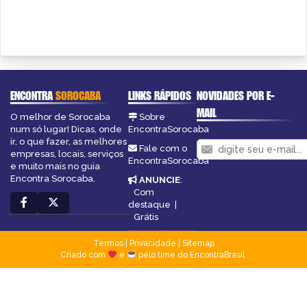
ENCONTRA
SOROCABA
LINKS RÁPIDOS
NOVIDADES POR E-
MAIL
O melhor de Sorocaba
Sobre
num só lugar! Dicas, onde
EncontraSorocaba
ir, o que fazer, as melhores
Fale com o
empresas, locais, serviços
EncontraSorocaba
e muito mais no guia
Encontra Sorocaba.
ANUNCIE
:
Com
destaque
|
Grátis
Termos
|
Privacidade
|
Sitemap
Criado com
e
pelo time do EncontraBrasil