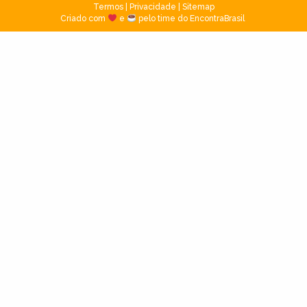
Termos
|
Privacidade
|
Sitemap
Criado com
e
pelo time do EncontraBrasil