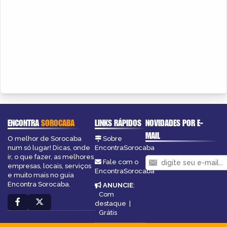
ENCONTRA
SOROCABA
LINKS RÁPIDOS
NOVIDADES POR E-
MAIL
O melhor de Sorocaba
Sobre
num só lugar! Dicas, onde
EncontraSorocaba
ir, o que fazer, as melhores
Fale com o
empresas, locais, serviços
EncontraSorocaba
e muito mais no guia
Encontra Sorocaba.
ANUNCIE
:
Com
destaque
|
Grátis